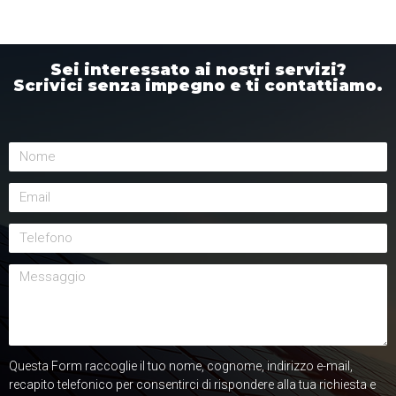
Sei interessato ai nostri servizi?
Scrivici senza impegno e ti contattiamo.
Questa Form raccoglie il tuo nome, cognome, indirizzo e-mail,
recapito telefonico per consentirci di rispondere alla tua richiesta e