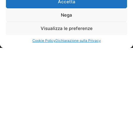
Accetta
Nega
Visualizza le preferenze
Cookie Policy
Dichiarazione sulla Privacy
Viale Cadore, 44/e - 32014 Ponte Nelle Alpi (BL)
P.IVA 00934950254 | Reg. Impr. BL 00934950254 | Cap. Soc.